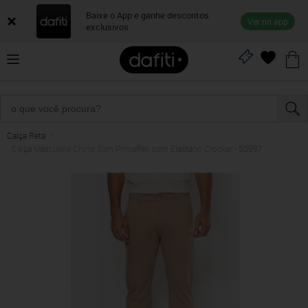
Baixe o App e ganhe descontos
Ver no app
exclusivos
Calça Reta
Calça Masculina Chino Slim Primeflex com Elastano Crocker - 50997