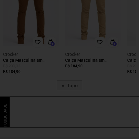
Crocker
Crocker
Crock
Calça Masculina em
Calça Masculina em
Calça
Alfaiataria Slim Chino com
Alfaiataria Slim Chino com
Alfai
R$ 231,13
R$ 184,90
R$ 231
Elastano Crocker - 50684
R$ 184,90
Elastano Crocker - 50684
Elast
R$ 184
Topo
PUBLICIDADE