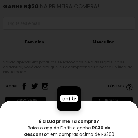
GANHE R$30
NA PRIMEIRA COMPRA!
Feminino
Masculino
Válido apenas em produtos selecionados.
Veja as regras.
Ao se
cadastrar, você declara que leu e compreendeu a nossa
Política de
Privacidade.
SOCIAL
DÚVIDAS
É a sua primeira compra?
Baixe o app da Dafiti e ganhe
R$30 de
Frete grátis*
Troca grátis
Entrega rápida
desconto*
em compras acima de R$300