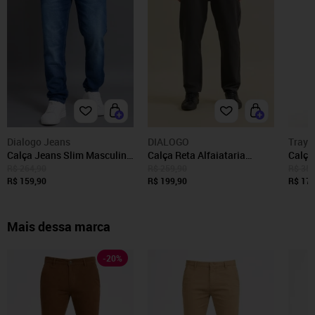
Dialogo Jeans
DIALOGO
Tray
Calça Jeans Slim Masculina
Calça Reta Alfaiataria
Calça
Used Bleach Básica na Cor
Masculino Casual Dialogo
Grafit
R$ 264,90
R$ 259,90
R$ 359
Azul Dialogo
R$ 159,90
Chumbo
R$ 199,90
R$ 174
Mais dessa marca
-
20
%