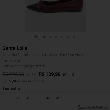
Santa Lolla
Sapatilha Feminina Santa Lolla Couro Bico Fino Vinho
Ver avaliações
Vendido e entregue por
Dafiti
R$ 229,90
R$ 139,99
-39%
no Pix
R$ 155,54
em até
2x
no cartão
Tamanho
34
35
36
37
38
39
Tabela de Medidas