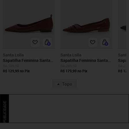
Santa Lolla
Santa Lolla
Santa
Sapatilha Feminina Santa
Sapatilha Feminina Santa
Sapat
Lolla Bico Fino Couro Vinho
Lolla Bico Fino Vinho
Lolla
R$ 189,90
R$ 249,90
R$ 219
R$ 129,99
no Pix
R$ 179,99
no Pix
R$ 129
Topo
PUBLICIDADE