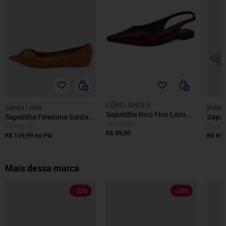
LÓRIS SHOES
Santa Lolla
Bebec
Sapatilha Bico Fino Lóris
Sapatilha Feminina Santa
Sapat
Shoes SlingBack com Fivela
R$ 119,80
Lolla Bico Fino Couro
Bico 
R$ 189,99
R$ 99,
Verniz Texturizado
R$ 89,90
Caramelo
R$ 119,99
no Pix
R$ 69,
Confortável Fashion 4130
Marsala
Mais dessa marca
-
32
%
-
28
%