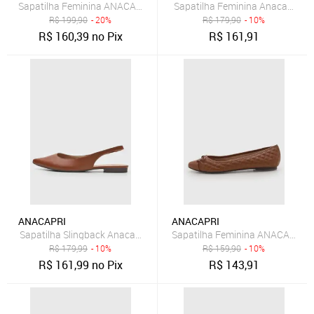
Sapatilha Feminina ANACAPRI Slingback Marrom
Sapatilha Feminina Anacapri Bi
R$
199,90
- 20%
R$
179,90
- 10%
R$
160,39
no Pix
R$
161,91
ANACAPRI
ANACAPRI
Sapatilha Slingback Anacapri Lisa Marrom
Sapatilha Feminina ANACAPRI M
R$
179,99
- 10%
R$
159,90
- 10%
R$
161,99
no Pix
R$
143,91