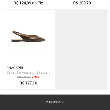
R$
124,99
no Pix
R$
200,79
ANACAPRI
Sapatilha Anacapri Slingback Marrom Feminino
R$
246,62
- 28%
R$
177,16
PUBLICIDADE