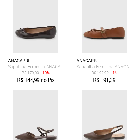
ANACAPRI
ANACAPRI
Sapatilha Feminina ANACAPRI Bico Arredondado Marrom
Sapatilha Feminina ANACAPRI 
R$
179,90
- 19%
R$
199,90
- 4%
R$
144,99
no Pix
R$
191,39