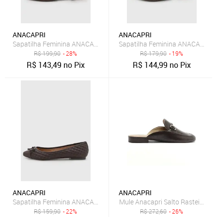
ANACAPRI
ANACAPRI
Sapatilha Feminina ANACAPRI Tiras Cruzadas Marrom
Sapatilha Feminina ANACAPRI S
R$
199,90
- 28%
R$
179,90
- 19%
R$
143,49
no Pix
R$
144,99
no Pix
ANACAPRI
ANACAPRI
Sapatilha Feminina ANACAPRI Detalhe Laço Marrom
Mule Anacapri Salto Rasteiro M
R$
159,90
- 22%
R$
272,60
- 26%