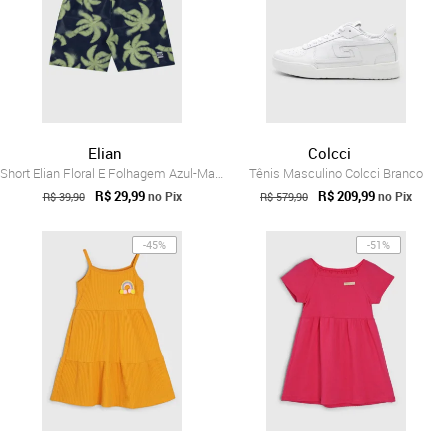
Elian
Colcci
Short Elian Floral E Folhagem Azul-Marinho
Tênis Masculino Colcci Branco
R$ 29,99
R$ 209,99
no Pix
no Pix
R$ 39,90
R$ 579,90
-45%
-51%