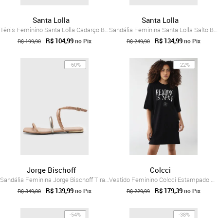
Santa Lolla
Santa Lolla
Tênis Feminino Santa Lolla Cadarço Bege
Sandália Feminina Santa Lolla Salto Bloco Dourada
R$ 104,99
R$ 134,99
no Pix
no Pix
R$ 199,90
R$ 249,90
-60%
-22%
Jorge Bischoff
Colcci
Sandália Feminina Jorge Bischoff Tiras M...
Vestido Feminino Colcci Estampado Readin...
R$ 139,99
R$ 179,39
no Pix
no Pix
R$ 349,00
R$ 229,99
-54%
-38%