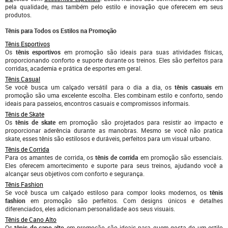
pela qualidade, mas também pelo estilo e inovação que oferecem em seus
produtos.
Tênis para Todos os Estilos na Promoção
Tênis Esportivos
Os
tênis esportivos
em promoção são ideais para suas atividades físicas,
proporcionando conforto e suporte durante os treinos. Eles são perfeitos para
corridas, academia e prática de esportes em geral.
Tênis Casual
Se você busca um calçado versátil para o dia a dia, os
tênis casuais
em
promoção são uma excelente escolha. Eles combinam estilo e conforto, sendo
ideais para passeios, encontros casuais e compromissos informais.
Tênis de Skate
Os
tênis de skate
em promoção são projetados para resistir ao impacto e
proporcionar aderência durante as manobras. Mesmo se você não pratica
skate, esses tênis são estilosos e duráveis, perfeitos para um visual urbano.
Tênis de Corrida
Para os amantes de corrida, os
tênis de corrida
em promoção são essenciais.
Eles oferecem amortecimento e suporte para seus treinos, ajudando você a
alcançar seus objetivos com conforto e segurança.
Tênis Fashion
Se você busca um calçado estiloso para compor looks modernos, os
tênis
fashion
em promoção são perfeitos. Com designs únicos e detalhes
diferenciados, eles adicionam personalidade aos seus visuais.
Tênis de Cano Alto
Os
tênis de cano alto
em promoção são ideais para quem gosta de um estilo