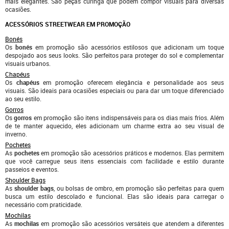
mais elegantes. São peças curinga que podem compor visuais para diversas
ocasiões.
ACESSÓRIOS STREETWEAR EM PROMOÇÃO
Bonés
Os
bonés
em promoção são acessórios estilosos que adicionam um toque
despojado aos seus looks. São perfeitos para proteger do sol e complementar
visuais urbanos.
Chapéus
Os
chapéus
em promoção oferecem elegância e personalidade aos seus
visuais. São ideais para ocasiões especiais ou para dar um toque diferenciado
ao seu estilo.
Gorros
Os
gorros
em promoção são itens indispensáveis para os dias mais frios. Além
de te manter aquecido, eles adicionam um charme extra ao seu visual de
inverno.
Pochetes
As
pochetes
em promoção são acessórios práticos e modernos. Elas permitem
que você carregue seus itens essenciais com facilidade e estilo durante
passeios e eventos.
Shoulder Bags
As
shoulder bags
, ou bolsas de ombro, em promoção são perfeitas para quem
busca um estilo descolado e funcional. Elas são ideais para carregar o
necessário com praticidade.
Mochilas
As
mochilas
em promoção são acessórios versáteis que atendem a diferentes