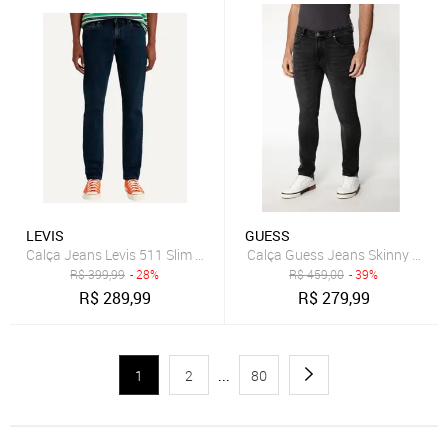
LEVIS
GUESS
Calça Jeans Levis 511 Slim Stretch Escura
Calça Guess Jeans Skinny Preto
R$
399,99
- 28%
R$
459,00
- 39%
R$
289,99
R$
279,99
1
2
...
80