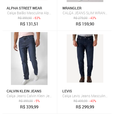
ALPHA STREET WEAR
WRANGLER
Calça Balão Masculina Alpha Street Wear Básica Casual Confortáve
CALÇA JEANS SLIM WRANGLER 
R$
359,90
- 63%
R$
279,00
- 43%
R$
131,51
R$
159,90
CALVIN KLEIN JEANS
LEVIS
Calça Jeans Calvin Klein Jeans Reta Bolsos Azul-Marinho
Calça Levis Jeans Masculina 512
R$
359,00
- 5%
R$
499,99
- 40%
R$
339,99
R$
299,99