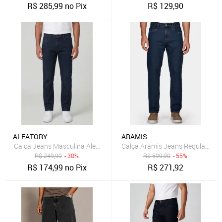
R$
285,99
no Pix
R$
129,90
ALEATORY
ARAMIS
Calça Jeans Masculina Aleatory Reta Azul Escuro
Calça Aramis Jeans Regular Escu
R$
249,99
- 30%
R$
599,90
- 55%
R$
174,99
no Pix
R$
271,92