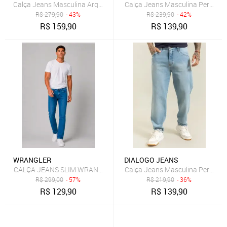
Calça Jeans Masculina Perna R
Calça Jeans Masculina Arqueada Preta com Elastano Dialogo Preto
R$
279,90
- 43%
R$
239,90
- 42%
R$
159,90
R$
139,90
WRANGLER
DIALOGO JEANS
CALÇA JEANS SLIM WRANGLER RT OR JEANS
Calça Jeans Masculina Perna R
R$
299,00
- 57%
R$
219,90
- 36%
R$
129,90
R$
139,90