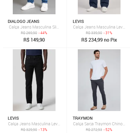
DIALOGO JEANS
LEVIS
Calça Jeans Masculina Slim Fit com Elastano Dialogo
Calça Jeans Masculina Levis 511 
R$
269,90
- 44%
R$
339,90
- 31%
R$
149,90
R$
234,99
no Pix
LEVIS
TRAYMON
Calça Jeans Masculina Levis 511 Slim Preta
Calça Sarja Traymon Chino Slim
R$
329,90
- 13%
R$
272,93
- 52%