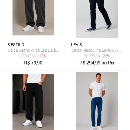
5 ESTILO
LEVIS
Calça Jeans Wide Leg Balão 5 Estilos Masculina Preto Estonado P
Calça Masculina Levis 511 Slim 
R$
119,90
- 33%
R$
379,90
- 22%
R$
79,90
R$
294,99
no Pix