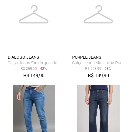
DIALOGO JEANS
PURPLE JEANS
Calça Jeans Slim Arqueada Masculina Lavagem Clara Dialogo jeans
Calça Jeans Masculina Purple Je
R$
259,90
- 42%
R$
298,99
- 53%
R$
149,90
R$
139,90