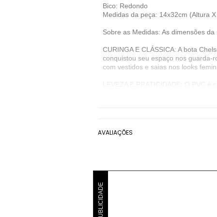
Bico: Redondo
Medidas da peça: 14x32cm (Altura X 
Sobre as Medidas: As dimensões da 
CURINGA E CLÁSSICA: A bota Chelsea 
conquistou seu espaço nos guarda-rou
com vestidos e saias nos looks femin
LEVEZA E PRATICIDADE: O PVC é conh
esse tipo de plástico é o substituto 
são produtos de qualidade que ofere
Sobre a marca: A Capodarte alia qu
materiais cuidadosamente escolhidos
AVALIAÇÕES
capricho e olhar atento às mudança
Denunciar este anúncio
Ver detalhes sobre o vendedor
PUBLICIDADE
VER MAIS
Capodarte
Bota Cano Curto Capodarte