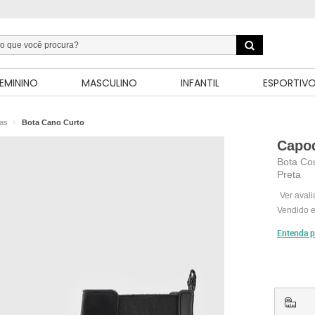
EMININO
MASCULINO
INFANTIL
ESPORTIV
as
Bota Cano Curto
Capo
Bota Co
Preta
Ver aval
Vendido e
Entenda p