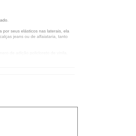
çado.
or seus elásticos nas laterais, ela
lças jeans ou de alfaiataria, tanto
 de adição policloreto de vinila,
ros. Os resultados da sua utilização
vimento sustentável.
 que contam com modelagem e
 para as consumidoras: Classe,