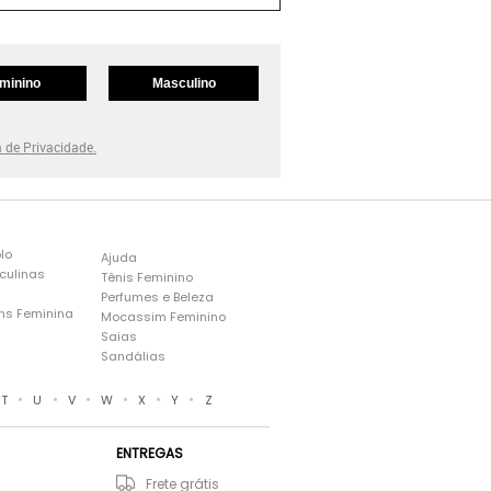
minino
Masculino
a de Privacidade.
lo
Ajuda
culinas
Tênis Feminino
Perfumes e Beleza
ns Feminina
Mocassim Feminino
s
Saias
Sandálias
•
•
•
•
•
•
T
U
V
W
X
Y
Z
ENTREGAS
Frete grátis