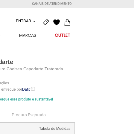
CANAIS DE ATENDIMENTO
ENTRAR
O
MARCAS
OUTLET
darte
uro Chelsea Capodarte Tratorada
iações
 entregue por
Dafiti
orque esse produto é sustentável
Produto Esgotado
Tabela de Medidas