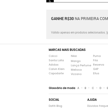
GANHE R$30
NA PRIMEIRA COM
Válido apenas em produtos selecionados.
V
MARCAS MAIS BUSCADAS
Colcci
Nike
Puma
Santa Lolla
Fila
Mango
Adidas
Reserva
Lança Perfume
Calvin Klein
GAP
Melissa
Capodarte
Ellus
Vizzano
•
•
•
•
Glossário de moda
A
B
C
D
SOCIAL
AJUDA
Dafiti Blog
Dúvidas frequ