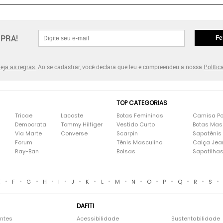
PRA!
Fe
eja as regras.
Ao se cadastrar, você declara que leu e compreendeu a nossa
Polític
TOP CATEGORIAS
Tricae
Lacoste
Botas Femininas
Camisa Po
Democrata
Tommy Hilfiger
Vestido Curto
Botas Mas
Via Marte
Converse
Scarpin
Sapatênis
Forum
Tênis Masculino
Calça Jea
Ray-Ban
Bolsas
Sapatilha
•
•
•
•
•
•
•
•
•
•
•
•
•
•
•
E
F
G
H
I
J
K
L
M
N
O
P
Q
R
S
DAFITI
entes
Acessibilidade
Sustentabilidade