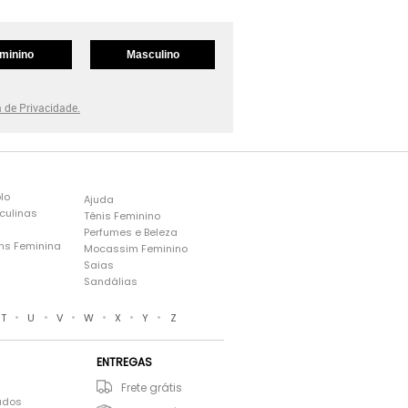
minino
Masculino
a de Privacidade.
lo
Ajuda
culinas
Tênis Feminino
Perfumes e Beleza
ns Feminina
Mocassim Feminino
s
Saias
Sandálias
•
•
•
•
•
•
T
U
V
W
X
Y
Z
ENTREGAS
Frete grátis
ados