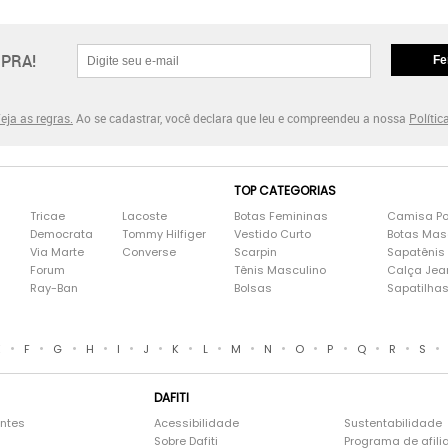
PRA!
Fe
eja as regras.
Ao se cadastrar, você declara que leu e compreendeu a nossa
Polític
TOP CATEGORIAS
Tricae
Lacoste
Botas Femininas
Camisa Po
Democrata
Tommy Hilfiger
Vestido Curto
Botas Mas
Via Marte
Converse
Scarpin
Sapatênis
Forum
Tênis Masculino
Calça Jea
Ray-Ban
Bolsas
Sapatilha
•
•
•
•
•
•
•
•
•
•
•
•
•
•
•
E
F
G
H
I
J
K
L
M
N
O
P
Q
R
S
DAFITI
entes
Acessibilidade
Sustentabilidade
Sobre Dafiti
Programa de afili