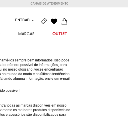
CANAIS DE ATENDIMENTO
ENTRAR
O
MARCAS
OUTLET
mantê-los sempre bem informados. Isso pode
maior número possível de informações, para
i no nosso glossário, vocês encontrarão
os no mundo da moda e as últimas tendências.
 faltando alguma informação, envie um e-mail
ido possível!
ontra todas as marcas disponíveis em nosso
 somente os melhores produtos disponíveis no
tos e acessórios são disponibilizados para