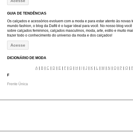
Acesse
GUIA DE TENDÊNCIAS
Os calçados e acessórios evoluem com a moda e para estar atento às novas t
mundo fashion, o blog da Dafiti é o lugar ideal para você. No nosso blog voc
sobre calçados femininos, calçados masculinos, moda, arte, estilo e muito ma
trazer todo o conhecimento do universo da moda e dos calçados!
Acesse
DICIONÁRIO DE MODA
A
B
C
D
E
F
G
H
I
J
K
L
M
N
O
P
Q
F
Frente Única