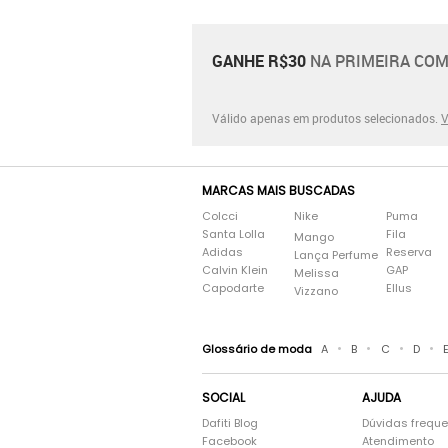
GANHE R$30
NA PRIMEIRA COM
Válido apenas em produtos selecionados.
V
MARCAS MAIS BUSCADAS
Colcci
Nike
Puma
Santa Lolla
Fila
Mango
Adidas
Reserva
Lança Perfume
Calvin Klein
GAP
Melissa
Capodarte
Ellus
Vizzano
•
•
•
•
Glossário de moda
A
B
C
D
SOCIAL
AJUDA
Dafiti Blog
Dúvidas frequ
Facebook
Atendimento