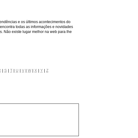
endências e os últimos acontecimentos do
ê encontra todas as informações e novidades
is. Não existe lugar melhor na web para lhe
R
S
T
U
V
W
X
Y
Z