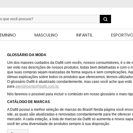
EMININO
MASCULINO
INFANTIL
ESPORTIV
GLOSSÁRIO DA MODA
Um dos maiores cuidados da Dafiti com vocês, nossos consumidores, é o de 
ser visto nas descrições de nossos produtos, todas bem detalhadas e com o 
que suas compras sejam realizadas de forma segura e sem complicações. Aqu
ótimas explicações sobre todos os produtos que oferecemos, termos utilizad
O glossário Dafiti é atualizado constantemente, mas caso você ache que está
para
atendimento@dafiti.com.br.
Nós faremos o possível para incluir o conteúdo em nosso glossário o mais ráp
CATÁLOGO DE MARCAS
A Dafiti possui a melhor seleção de marcas do Brasil! Nesta página você enc
site, as quais são atualizadas e renovadas constantemente para lhe oferecer
mercado. A cada estação, a lista de marcas da Dafiti só aumenta e novos sapa
você ter uma diversidade de produtos sempre à sua disposição.