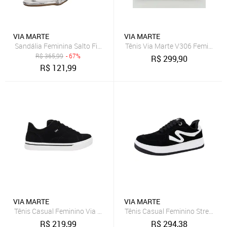
VIA MARTE
VIA MARTE
Sandália Feminina Salto Fino Via Marte 282004 5832820 Prata
Tênis Via Marte V306 Feminino 
R$
365,99
- 67%
R$
299,90
R$
121,99
VIA MARTE
VIA MARTE
Tênis Casual Feminino Via Marte 016-008-01 Preto
Tênis Casual Feminino Street Co
R$
219,99
R$
294,38