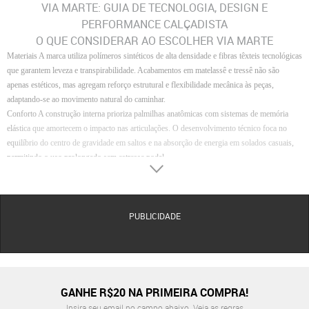
VIA MARTE: GUIA DE TECNOLOGIA, DESIGN E
PERFORMANCE CALÇADISTA
O QUE CONSIDERAR AO ESCOLHER VIA MARTE
Materiais
A marca utiliza polímeros sintéticos de alta densidade e fibras têxteis tecnológicas
que garantem leveza e transpirabilidade. Acabamentos em matelassê e tressê não são
apenas estéticos, mas agregam reforço estrutural e flexibilidade mecânica às peças,
adaptando-se ao movimento natural do caminhar.
Conforto
A construção interna prioriza palmilhas anatômicas com sistemas de memória
elástica que amortecem o impacto nas articulações. O desenvolvimento técnico foca no
equilíbrio do centro de gravidade em saltos e na absorção de energia em solados casuais,
permitindo o uso prolongado sem estresse podal.
Acabamento
Detalhes como aplicações de HotFix e ferragens personalizadas recebem
banhos anticorrosivos para manter o brilho. Costuras de alta precisão e arremates térmicos
em modelos tratorados garantem que o design sofisticado seja acompanhado por uma
execução técnica rigorosa e refinada.
PUBLICIDADE
Durabilidade
Solados em TR (borracha termoplástica) oferecem alta resistência à abrasão e
aderência superior em diversas superfícies. A integridade dos calçados e bolsas é
assegurada por processos de colagem industrial que suportam a tração e o ritmo dinâmico
da rotina urbana contemporânea.
Modelos Via Marte para Suporte à Decisão
GANHE R$20 NA PRIMEIRA COMPRA!
A escolha do modelo ideal deve alinhar a necessidade de
Insira seu email no campo abaixo.
Veja as regras