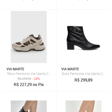
VIA MARTE
VIA MARTE
Tênis Feminino Via Marte Casual Bege
Bota Feminina Via Marte Cano C
R$
299,99
- 24%
R$
299,89
R$
227,29
no Pix