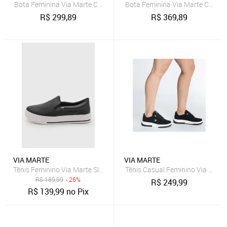
Bota Feminina Via Marte Cano Curto Couro Marrom
Bota Feminina Via Marte Cano 
R$
299,89
R$
369,89
VIA MARTE
VIA MARTE
Tênis Feminino Via Marte Slip On Texturizado Preto
Tênis Casual Feminino Via Marte
R$
189,99
- 26%
R$
249,99
R$
139,99
no Pix