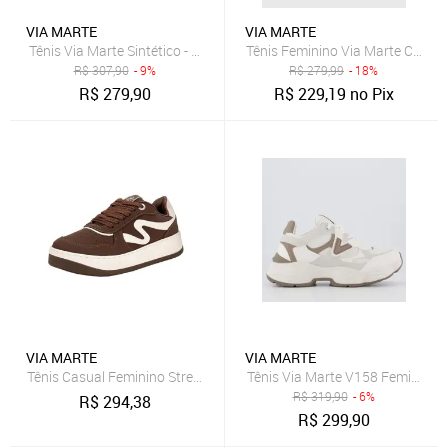
VIA MARTE
VIA MARTE
Tênis Via Marte Sintético - 129013
Tênis Feminino Via Marte Cano B
R$
307,90
- 9%
R$
279,99
- 18%
R$
279,90
R$
229,19
no Pix
VIA MARTE
VIA MARTE
Tênis Casual Feminino Street Confortável Nobuck Via Marte
Tênis Via Marte V158 Feminino 
R$
319,90
- 6%
R$
294,38
R$
299,90