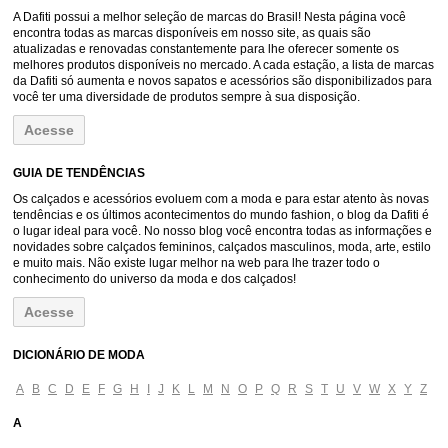
A Dafiti possui a melhor seleção de marcas do Brasil! Nesta página você
encontra todas as marcas disponíveis em nosso site, as quais são
atualizadas e renovadas constantemente para lhe oferecer somente os
melhores produtos disponíveis no mercado. A cada estação, a lista de marcas
da Dafiti só aumenta e novos sapatos e acessórios são disponibilizados para
você ter uma diversidade de produtos sempre à sua disposição.
Acesse
GUIA DE TENDÊNCIAS
Os calçados e acessórios evoluem com a moda e para estar atento às novas
tendências e os últimos acontecimentos do mundo fashion, o blog da Dafiti é
o lugar ideal para você. No nosso blog você encontra todas as informações e
novidades sobre calçados femininos, calçados masculinos, moda, arte, estilo
e muito mais. Não existe lugar melhor na web para lhe trazer todo o
conhecimento do universo da moda e dos calçados!
Acesse
DICIONÁRIO DE MODA
A
B
C
D
E
F
G
H
I
J
K
L
M
N
O
P
Q
R
S
T
U
V
W
X
Y
Z
A