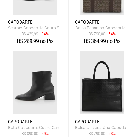
CAPODARTE
CAPODARTE
Scarpin Capodarte Couro Salto Médio Preto
Bolsa Feminina Capodarte Mon
R$
439,99
- 34%
R$
790,00
- 54%
R$
289,99
no Pix
R$
364,99
no Pix
CAPODARTE
CAPODARTE
Bota Capodarte Couro Cano Médio Preta
Bolsa Universitária Capodarte 
R$
890,00
- 49%
R$
790,00
- 53%