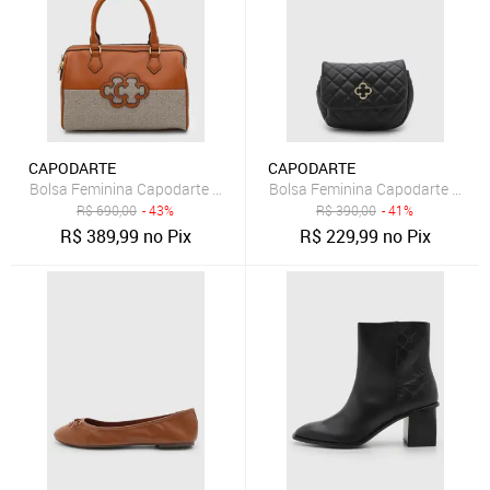
CAPODARTE
CAPODARTE
Bolsa Feminina Capodarte Monograma Média Caramelo
Bolsa Feminina Capodarte Estru
R$
690,00
- 43%
R$
390,00
- 41%
R$
389,99
no Pix
R$
229,99
no Pix