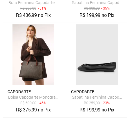
Bota Feminina Capodarte Couro Cano Médio Preta
Sapatilha Feminina Capodarte 
R$
890,00
- 51%
R$
309,99
- 35%
R$
436,99
no Pix
R$
199,99
no Pix
CAPODARTE
CAPODARTE
Bolsa Capodarte Monograma Marrom
Sapatilha Feminina Capodarte C
R$
690,00
- 46%
R$
259,90
- 23%
R$
375,99
no Pix
R$
199,99
no Pix