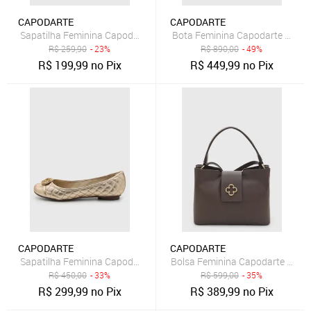
CAPODARTE
CAPODARTE
Sapatilha Feminina Capodarte Couro Laço Caramelo
Bota Feminina Capodarte Cano 
R$
259,90
- 23%
R$
890,00
- 49%
R$
199,99
no Pix
R$
449,99
no Pix
CAPODARTE
CAPODARTE
Sapatilha Feminina Capodarte Couro Matelassê Dourada
Bolsa Feminina Capodarte Estr
R$
450,00
- 33%
R$
599,00
- 35%
R$
299,99
no Pix
R$
389,99
no Pix