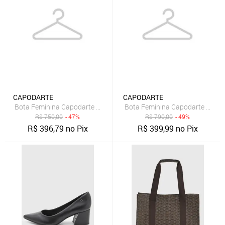
CAPODARTE
CAPODARTE
Bota Feminina Capodarte Couro Cano Médio Preta
Bota Feminina Capodarte Salto 
R$
750,00
- 47%
R$
790,00
- 49%
R$
396,79
no Pix
R$
399,99
no Pix