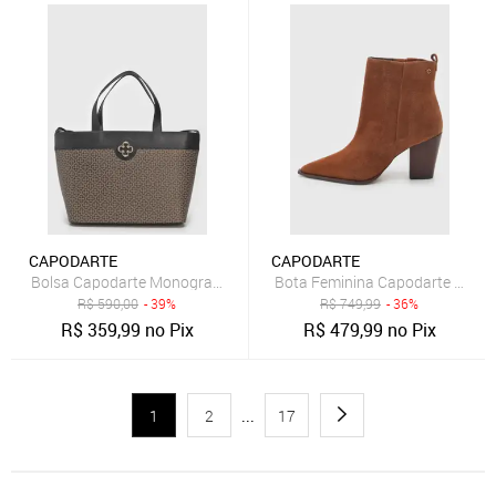
CAPODARTE
CAPODARTE
Bolsa Capodarte Monograma Preta
Bota Feminina Capodarte Cano
R$
590,00
- 39%
R$
749,99
- 36%
R$
359,99
no Pix
R$
479,99
no Pix
1
2
...
17