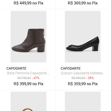
R$
449,99
no Pix
R$
369,99
no Pix
CAPODARTE
CAPODARTE
Bota Feminina Capodarte Cano Curto Couro Marrom Escuro
Scarpin Capodarte Matelassê Pr
R$
750,00
- 47%
R$
550,00
- 35%
R$
399,99
no Pix
R$
359,99
no Pix