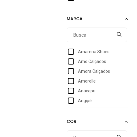
37
37/38
38
39
39/40
Amarena Shoes
40
Amo Calçados
40/41
Amora Calçados
41
Amorelle
42
Anacapri
43
Angipé
44
Anna Andrade
Appel
Arezzo