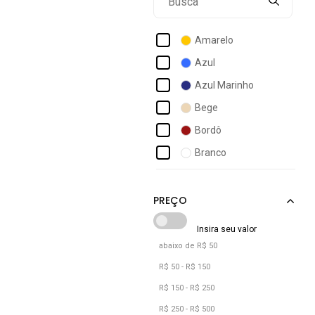
Atalia Shoes
Azaleia
Amarelo
Bebecê
Azul
Beira Rio
Azul Marinho
Bella Gio Rezende
Bege
Bella Nina
Bordô
Bellaze
Branco
Boa Onda
Bronze
Boaonda
Café
Bottero
Camuflado
Br Sports
Caramelo
abaixo de R$ 50
Castanho
R$ 50 - R$ 150
Cinza
R$ 150 - R$ 250
Cobra
R$ 250 - R$ 500