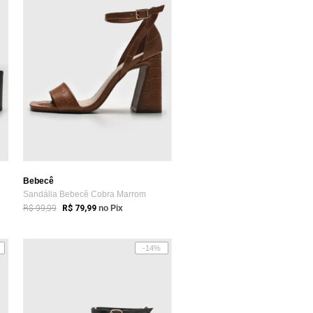
Bebecê
Sandália Bebecê Cobra Marrom
R$ 99,99
R$ 79,99
no Pix
-14%