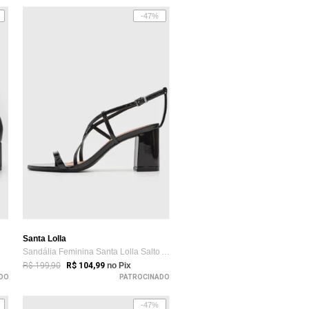
-47%
Santa Lolla
Sandália Feminina Santa Lolla Salto Alto Preta
R$ 199,90
R$ 104,99
no Pix
DO
PATROCINADO
-47%