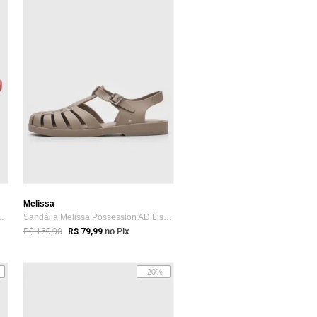
Melissa
rge Bischoff Couro S...
Sandália Melissa Possession AD Liso Bege
R$ 169,90
R$ 79,99
no Pix
-20%