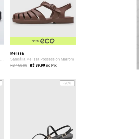
Melissa
Sandália Melissa Sun Barra Platfor Preta
Sandália Melissa Possession Marrom
R$ 169,99
R$ 89,99
no Pix
-20%