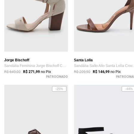
Jorge Bischoff
Santa Lolla
Sandália Feminina Jorge Bischoff Couro S...
Sandália Salt
R$ 649,00
R$ 209,90
R$ 271,99
no Pix
R$ 146,99
no Pix
PATROCINADO
PATROCINA
-25%
-44%