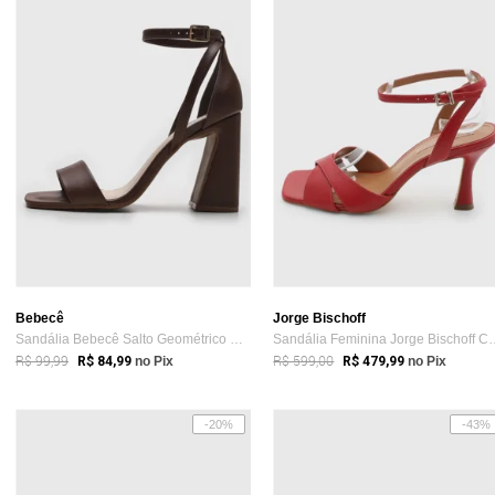
Bebecê
Jorge Bischoff
Sandália Bebecê Salto Geométrico Marrom
Sandália Feminina Jo
R$ 99,99
R$ 599,00
R$ 84,99
no Pix
R$ 479,99
no Pix
-20%
-43%