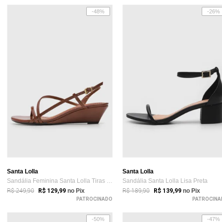
-48%
-26%
Santa Lolla
Santa Lolla
Sandália Feminina Santa Lolla Tiras Baixa Marrom
Sandália Santa Lolla Lisa Preta
R$ 249,90
R$ 189,90
R$ 129,99
no Pix
R$ 139,99
no Pix
PATROCINADO
PATROCINA
-50%
-47%