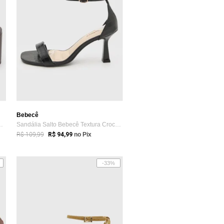
Bebecê
rge Bischoff Couro S...
Sandália Salto Bebecê Textura Croco Preta
R$ 109,99
R$ 94,99
no Pix
-33%