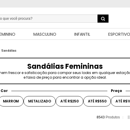
EMININO
MASCULINO
INFANTIL
ESPORTIV
Sandálias
Sandálias Femininas
em frescor e sofisticação para compor seus looks em qualquer estação. Uti
e faixa de preço para encontrar a opção ideal.
Cor
Preço
MARROM
METALIZADO
ATÉ R$250
ATÉ R$550
ATÉ R$1
8543
Produtos