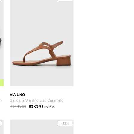
VIA UNO
m
Sandália Via Uno Liso Caramelo
R$ 119,99
R$ 63,99
no Pix
-53%