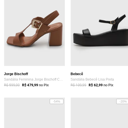
Jorge Bischoff
Bebecê
Sandália Feminina Jorge Bischoff Couro S...
Sandália Bebecê Lisa Preta
R$ 599,00
R$ 109,99
R$ 479,99
no Pix
R$ 62,99
no Pix
-54%
-20%