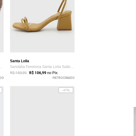
Santa Lolla
o Alto Santa Lolla Croco Marrom
Sandália Feminina Santa Lolla Salto Bloc...
R$ 159,99
R$ 106,99
no Pix
DO
PATROCINADO
-47%