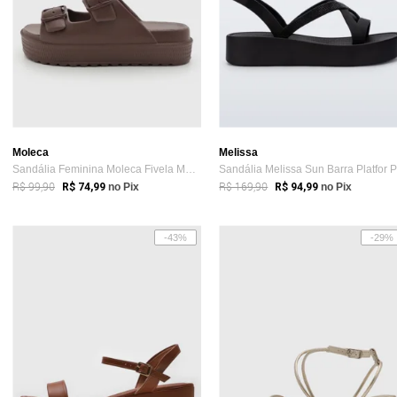
Moleca
Melissa
Sandália Feminina Moleca Fivela Marrom
R$ 99,90
R$ 169,90
R$ 74,99
no Pix
R$ 94,99
no Pix
-43%
-29%