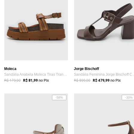
Moleca
Jorge Bischoff
Sandália Anabela Moleca Tiras Trançadas Marrom
Sandália Feminina Jo
R$ 179,90
R$ 599,00
R$ 81,99
no Pix
R$ 479,99
no Pix
-58%
-30%