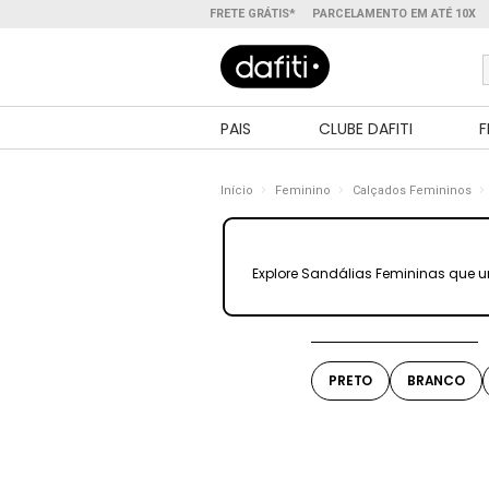
FRETE GRÁTIS*
PARCELAMENTO EM ATÉ 10X
PAIS
CLUBE DAFITI
F
Início
Feminino
Calçados Femininos
Explore Sandálias Femininas que un
PRETO
BRANCO