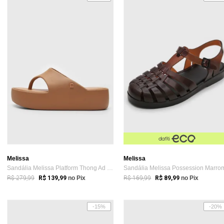
Melissa
Melissa
Sandália Melissa Platform Thong Ad Caramelo
Sandália Melissa Possession Marro
R$ 279,99
R$ 169,99
R$ 139,99
no Pix
R$ 89,99
no Pix
-15%
-20%