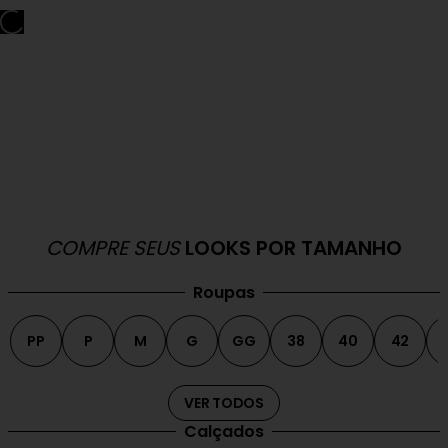
COMPRE SEUS
LOOKS POR TAMANHO
Roupas
PP
P
M
G
GG
38
40
42
VER TODOS
Calçados