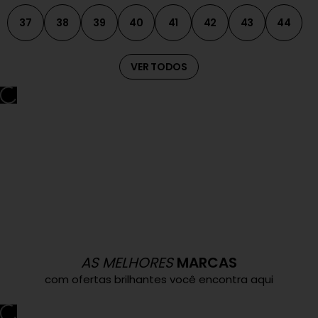
37
38
39
40
41
42
43
44
VER TODOS
AS MELHORES
MARCAS
com ofertas brilhantes você encontra aqui