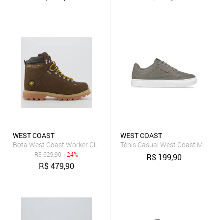
WEST COAST
WEST COAST
Bota West Coast Worker Classic WC Marrom
R$
629,90
- 24%
R$
199,90
R$
479,90