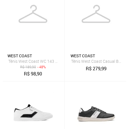
WEST COAST
WEST COAST
Tênis West Coast WC 143 Nevada Masculina Preto
Tênis West Coast Casual Bristol
R$
189,90
- 48%
R$
279,99
R$
98,90