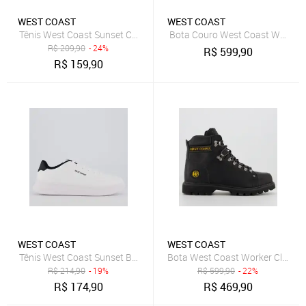
WEST COAST
WEST COAST
Tênis West Coast Sunset Castlerock Preto
R$
209,90
- 24%
R$
599,90
R$
159,90
WEST COAST
WEST COAST
Tênis West Coast Sunset Branco
Bota West Coast Worker Classic
R$
214,90
- 19%
R$
599,90
- 22%
R$
174,90
R$
469,90