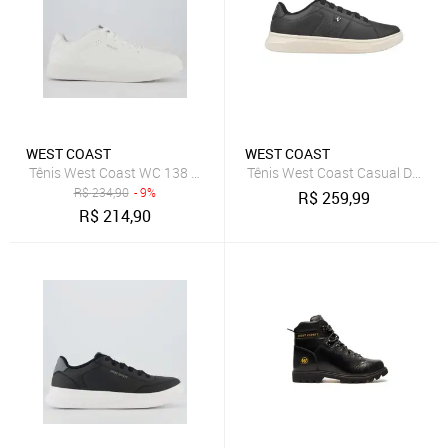
WEST COAST
WEST COAST
Tênis West Coast WC 138 Bull Branco
Tênis West Coast Casual Denver
R$
234,90
- 9%
R$
259,99
R$
214,90