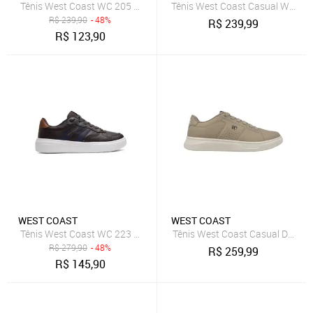
Tênis West Coast WC 205 Force Masculino Marrom
Tênis West Coast Casual Wc 343
R$
239,90
- 48%
R$
239,99
R$
123,90
WEST COAST
WEST COAST
Tênis West Coast WC 223 Boston Masculino Marrom
Tênis West Coast Casual Denve
R$
279,90
- 48%
R$
259,99
R$
145,90