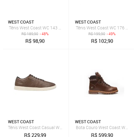
WEST COAST
WEST COAST
Tênis West Coast WC 143 Nevada Masculina Branco
Tênis West Coast WC 176 Dallas
R$
189,90
- 48%
R$
199,90
- 49%
R$
98,90
R$
102,90
WEST COAST
WEST COAST
Tênis West Coast Casual Wc 328 Dublin 313114 West Coast Marro
R$
229,99
R$
599,90