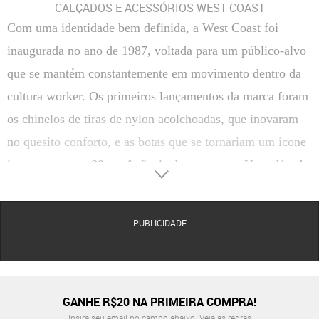
CALÇADOS E ACESSÓRIOS WEST COAST
Com uma identidade bem definida, a West Coast foi
inaugurada no ano de 1987, voltada para um público-alvo
que se mantém constantemente em movimento dentro da
cultura worker. Os primeiros lançamentos da marca foram
os chinelos de tiras de nylon acolchoadas, que inovaram
no quesito conforto, e as botas que se tornariam um ícone
jovem nos anos 80 e referência do segmento. Uma década
depois, a West Coast se focou mais nos esportes outdoor
com uma postura urbana e focados na criação de produtos
PUBLICIDADE
que se adaptam facilmente a todas as situações.
Atualmente, a marca está instalada em uma sede em Ivoti/
RS, com mais de 6km², onde 170 profissionais produzem
em média 2,4 milhões de pares de sapatos masculinos por
GANHE R$20 NA PRIMEIRA COMPRA!
Insira seu email no campo abaixo.
Veja as regras