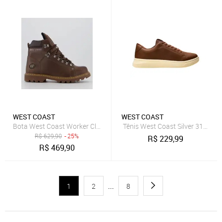
WEST COAST
WEST COAST
Bota West Coast Worker Classic Marrom
Tênis West Coast Silver 313069
R$
629,90
- 25%
R$
229,99
R$
469,90
1
2
...
8