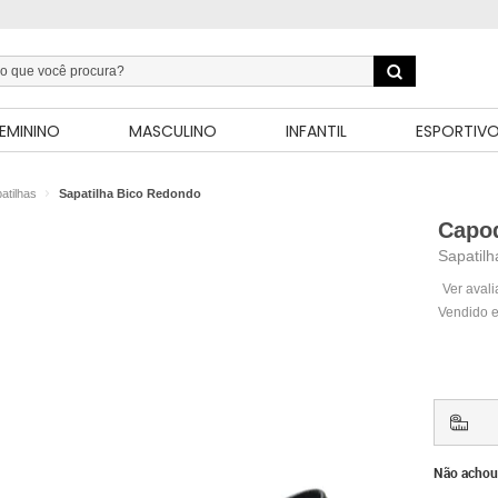
EMININO
MASCULINO
INFANTIL
ESPORTIV
atilhas
Sapatilha Bico Redondo
Capo
Sapatil
Ver aval
Vendido e
Não achou