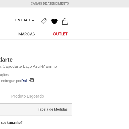
CANAIS DE ATENDIMENTO
ENTRAR
O
MARCAS
OUTLET
darte
ha Capodarte Laço Azul-Marinho
iações
 entregue por
Dafiti
Produto Esgotado
Tabela de Medidas
 seu tamanho?