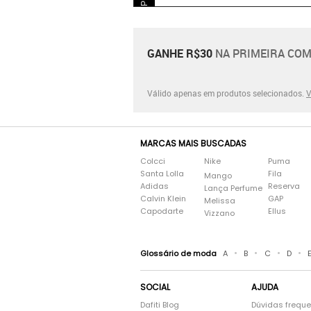
GANHE R$30
NA PRIMEIRA COM
Válido apenas em produtos selecionados.
V
MARCAS MAIS BUSCADAS
Colcci
Nike
Puma
Santa Lolla
Fila
Mango
Adidas
Reserva
Lança Perfume
Calvin Klein
GAP
Melissa
Capodarte
Ellus
Vizzano
•
•
•
•
Glossário de moda
A
B
C
D
SOCIAL
AJUDA
Dafiti Blog
Dúvidas frequ