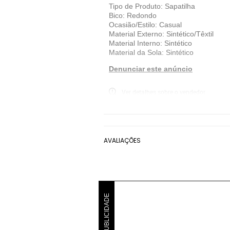
Tipo de Produto: Sapatilha
Bico: Redondo
Ocasião/Estilo: Casual
Material Externo: Sintético/Têxtil
Material Interno: Sintético
Material da Sola: Sintético
Denunciar este anúncio
Ver detalhes sobre o vendedor
VER MAIS
Capodarte
Sapatilha Bico Redondo Capo
AVALIAÇÕES
PUBLICIDADE