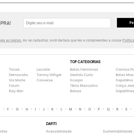
PRA!
Fe
eja as regras.
Ao se cadastrar, você declara que leu e compreendeu a nossa
Polític
TOP CATEGORIAS
Tricae
Lacoste
Botas Femininas
Camisa Po
Democrata
Tommy Hilfiger
Vestido Curto
Botas Mas
Via Marte
Converse
Scarpin
Sapatênis
Forum
Tênis Masculino
Calça Jea
Ray-Ban
Bolsas
Sapatilha
•
•
•
•
•
•
•
•
•
•
•
•
•
•
•
E
F
G
H
I
J
K
L
M
N
O
P
Q
R
S
DAFITI
entes
Acessibilidade
Sustentabilidade