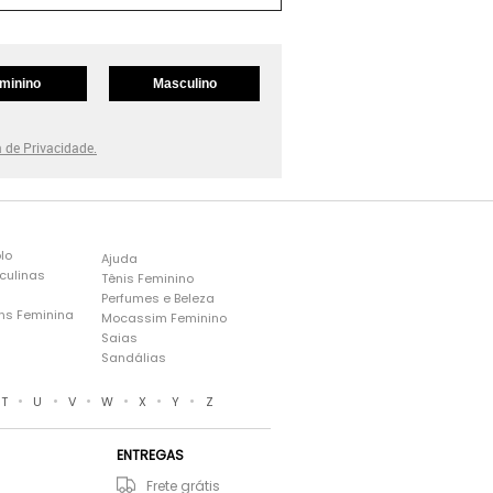
minino
Masculino
a de Privacidade.
lo
Ajuda
culinas
Tênis Feminino
Perfumes e Beleza
ns Feminina
Mocassim Feminino
s
Saias
Sandálias
•
•
•
•
•
•
T
U
V
W
X
Y
Z
ENTREGAS
Frete grátis