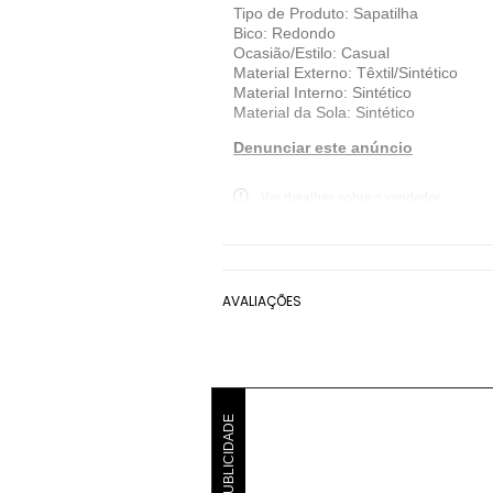
Tipo de Produto: Sapatilha
Bico: Redondo
Ocasião/Estilo: Casual
Material Externo: Têxtil/Sintético
Material Interno: Sintético
Material da Sola: Sintético
Denunciar este anúncio
Ver detalhes sobre o vendedor
VER MAIS
Capodarte
Sapatilha Bico Redondo Capo
AVALIAÇÕES
PUBLICIDADE