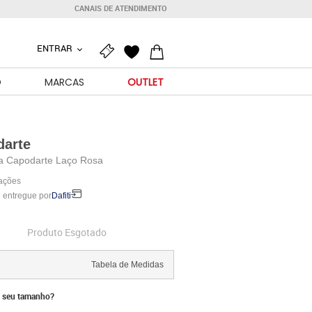
CANAIS DE ATENDIMENTO
ENTRAR
O
MARCAS
OUTLET
darte
ha Capodarte Laço Rosa
iações
 entregue por
Dafiti
Produto Esgotado
Tabela de Medidas
 seu tamanho?