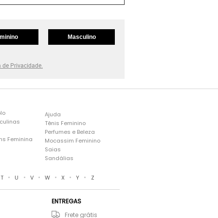
minino
Masculino
a de Privacidade.
lo
Ajuda
culinas
Tênis Feminino
Perfumes e Beleza
ns Feminina
Mocassim Feminino
s
Saias
Sandálias
•
•
•
•
•
•
T
U
V
W
X
Y
Z
ENTREGAS
Frete grátis