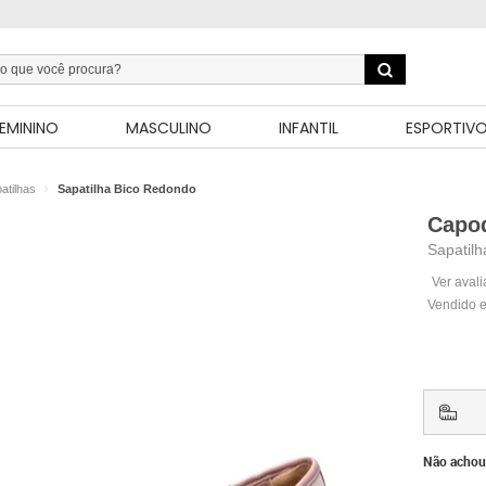
EMININO
MASCULINO
INFANTIL
ESPORTIV
atilhas
Sapatilha Bico Redondo
Capo
Sapatil
Ver aval
Vendido e
Não achou