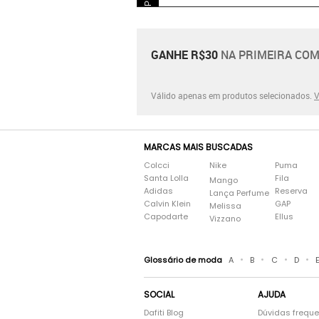
GANHE R$30
NA PRIMEIRA COM
Válido apenas em produtos selecionados.
V
MARCAS MAIS BUSCADAS
Colcci
Nike
Puma
Santa Lolla
Fila
Mango
Adidas
Reserva
Lança Perfume
Calvin Klein
GAP
Melissa
Capodarte
Ellus
Vizzano
•
•
•
•
Glossário de moda
A
B
C
D
SOCIAL
AJUDA
Dafiti Blog
Dúvidas frequ