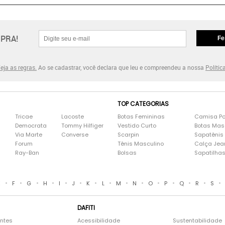
PRA!
Fe
eja as regras.
Ao se cadastrar, você declara que leu e compreendeu a nossa
Polític
TOP CATEGORIAS
Tricae
Lacoste
Botas Femininas
Camisa Po
Democrata
Tommy Hilfiger
Vestido Curto
Botas Mas
Via Marte
Converse
Scarpin
Sapatênis
Forum
Tênis Masculino
Calça Jea
Ray-Ban
Bolsas
Sapatilha
•
•
•
•
•
•
•
•
•
•
•
•
•
•
•
E
F
G
H
I
J
K
L
M
N
O
P
Q
R
S
DAFITI
entes
Acessibilidade
Sustentabilidade