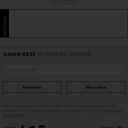
PUBLICIDADE
GANHE R$30
NA PRIMEIRA COMPRA!
Feminino
Masculino
Válido apenas em produtos selecionados.
Veja as regras.
Ao se
cadastrar, você declara que leu e compreendeu a nossa
Política de
Privacidade.