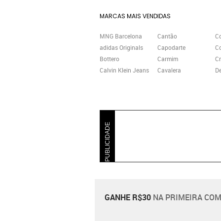
MARCAS MAIS VENDIDAS
MNG Barcelona
Cantão
Co
adidas Originals
Capodarte
C
Bottero
Carmim
Cr
Calvin Klein Jeans
Cavalera
D
PUBLICIDADE
GANHE R$30
NA PRIMEIRA COM