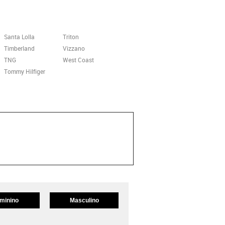
Santa Lolla
Triton
Timberland
Vizzano
TNG
West Coast
Tommy Hilfiger
minino
Masculino