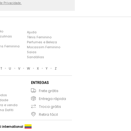
 de Privacidade.
lo
Ajuda
culinas
Tênis Feminino
Perfumes e Beleza
ns Feminina
Mocassim Feminino
s
Saias
Sandálias
•
•
•
•
•
•
T
U
V
W
X
Y
Z
ENTREGAS
Frete grátis
ados
Entrega rápida
idade
ra e venda
Troca grátis
a Dafiti
Retira fácil
ti international