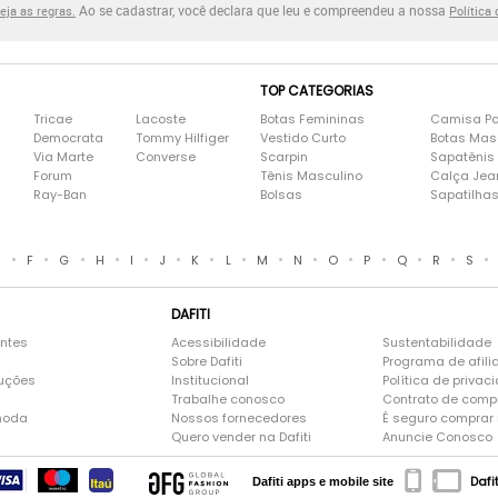
Ao se cadastrar, você declara que leu e compreendeu a nossa
eja as regras.
Política
TOP CATEGORIAS
Tricae
Lacoste
Botas Femininas
Camisa Po
Democrata
Tommy Hilfiger
Vestido Curto
Botas Mas
Via Marte
Converse
Scarpin
Sapatênis
Forum
Tênis Masculino
Calça Jea
Ray-Ban
Bolsas
Sapatilha
•
•
•
•
•
•
•
•
•
•
•
•
•
•
•
E
F
G
H
I
J
K
L
M
N
O
P
Q
R
S
DAFITI
entes
Acessibilidade
Sustentabilidade
Sobre Dafiti
Programa de afili
luções
Institucional
Política de privac
Trabalhe conosco
Contrato de comp
moda
Nossos fornecedores
É seguro comprar n
Quero vender na Dafiti
Anuncie Conosco
Dafi
Dafiti apps e mobile site