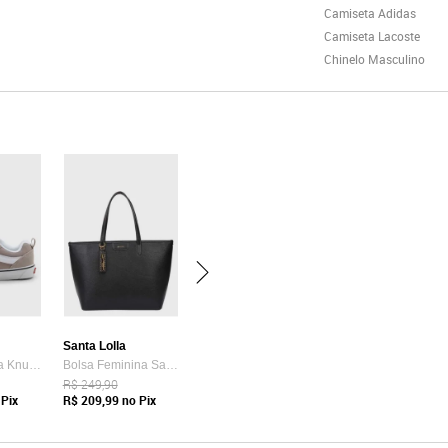
Camiseta Adidas
Camiseta Lacoste
Chinelo Masculino
Santa Lolla
Tênis Vans Ua Knu Skool Bege
Bolsa Feminina Santa Lolla Tote Preta
R$ 249,90
Pix
R$ 209,99
no Pix