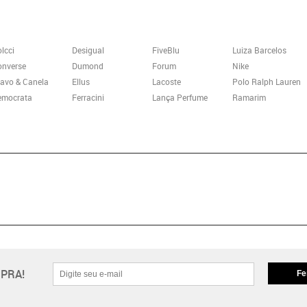
lcci
Desigual
FiveBlu
Luiza Barcelos
onverse
Dumond
Forum
Nike
avo & Canela
Ellus
Lacoste
Polo Ralph Lauren
emocrata
Ferracini
Lança Perfume
Ramarim
PRA!
Fe