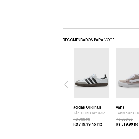
RECOMENDADOS PARA VOCÊ
adidas Originals
Vans
Tênis Unissex adidas Originals Samba OG Branco
R$ 799,99
R$ 599,99
R$ 719,99
no Pix
R$ 319,99
no 