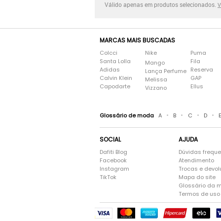
Válido apenas em produtos selecionados.
V
MARCAS MAIS BUSCADAS
Colcci
Nike
Puma
Santa Lolla
Fila
Mango
Adidas
Reserva
Lança Perfume
Calvin Klein
GAP
Melissa
Capodarte
Ellus
Vizzano
•
•
•
•
Glossário de moda
A
B
C
D
SOCIAL
AJUDA
Dafiti Blog
Dúvidas frequ
Facebook
Atendimento
Instagram
Trocas e devo
TikTok
Mapa do site
Glossário da 
Termos de uso